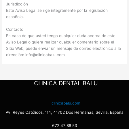
Jurisdicción
Este Aviso Legal se rige íntegramente por la legislación
española.
Contacto
En caso de que usted tenga cualquier duda acerca de este
Aviso Legal o quiera realizar cualquier comentario sobre el
Sitio Web, puede enviar un mensaje de correo electrónico a la
dirección: info@clinicabalu.com
CLINICA DENTAL BALU
clinicabalu.com
Av. Reyes Católicos, 114, 41702 Dos Hermanas, Sevilla, España
672 47 88 53