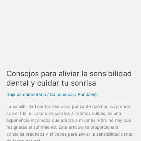
sensibilidad
dental
y
cuidar
tu
sonrisa
Consejos para aliviar la sensibilidad
dental y cuidar tu sonrisa
Deja un comentario
/
Salud bucal
/ Por
Javier
La sensibilidad dental, ese dolor punzante que nos sorprende
con el frío, el calor o incluso los alimentos dulces, es una
experiencia incómoda que afecta a millones. Pero no hay que
resignarse al sufrimiento. Este artículo te proporcionará
consejos prácticos y eficaces para aliviar la sensibilidad dental
de forma natural