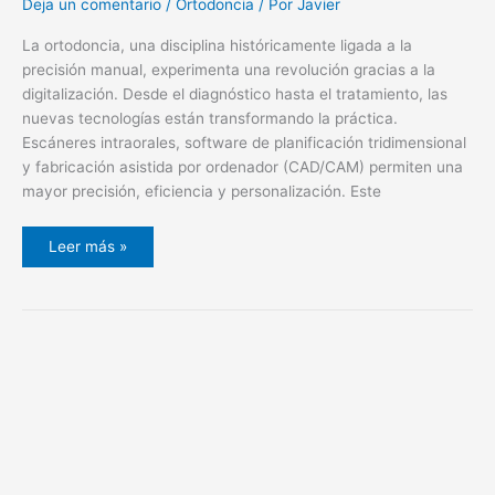
Deja un comentario
/
Ortodoncia
/ Por
Javier
La ortodoncia, una disciplina históricamente ligada a la
precisión manual, experimenta una revolución gracias a la
digitalización. Desde el diagnóstico hasta el tratamiento, las
nuevas tecnologías están transformando la práctica.
Escáneres intraorales, software de planificación tridimensional
y fabricación asistida por ordenador (CAD/CAM) permiten una
mayor precisión, eficiencia y personalización. Este
Leer más »
Qué
hacer
ante
una
prótesis
dental
rota
y
cómo
prevenirlo