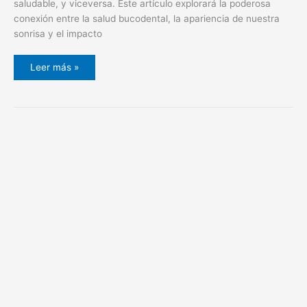
saludable, y viceversa. Este artículo explorará la poderosa
conexión entre la salud bucodental, la apariencia de nuestra
sonrisa y el impacto
Leer más »
Transforma
tu
prótesis
removible
en
fija
con
mini
implantes