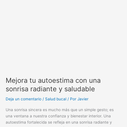
autoestima
con
una
sonrisa
radiante
y
saludable
Mejora tu autoestima con una
sonrisa radiante y saludable
Deja un comentario
/
Salud bucal
/ Por
Javier
Una sonrisa sincera es mucho más que un simple gesto; es
una ventana a nuestra confianza y bienestar interior. Una
autoestima fortalecida se refleja en una sonrisa radiante y