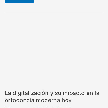
La
digitalización
y
su
impacto
en
la
ortodoncia
moderna
hoy
La digitalización y su impacto en la
ortodoncia moderna hoy