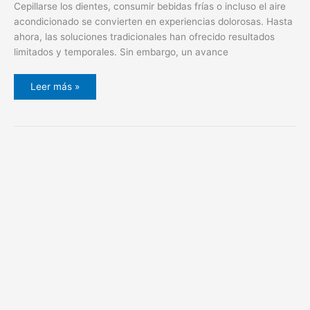
Cepillarse los dientes, consumir bebidas frías o incluso el aire
acondicionado se convierten en experiencias dolorosas. Hasta
ahora, las soluciones tradicionales han ofrecido resultados
limitados y temporales. Sin embargo, un avance
Leer más »
Todo
lo
que
debes
saber
sobre
la
cirugía
maxilofacial
hoy