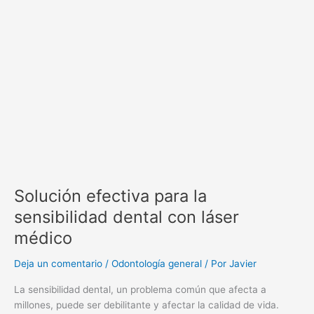
Solución
efectiva
para
la
sensibilidad
dental
con
láser
médico
Solución efectiva para la
sensibilidad dental con láser
médico
Deja un comentario
/
Odontología general
/ Por
Javier
La sensibilidad dental, un problema común que afecta a
millones, puede ser debilitante y afectar la calidad de vida.