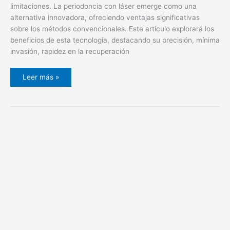
limitaciones. La periodoncia con láser emerge como una
alternativa innovadora, ofreciendo ventajas significativas
sobre los métodos convencionales. Este artículo explorará los
beneficios de esta tecnología, destacando su precisión, mínima
invasión, rapidez en la recuperación
Leer más »
Ventajas
de
la
cirugía
guiada
en
odontología
para
tu
sonrisa