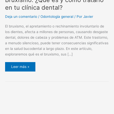
en tu clínica dental?
Deja un comentario
/
Odontología general
/ Por
Javier
El bruxismo, el apretamiento o rechinamiento involuntario de
los dientes, afecta a millones de personas, causando desgaste
dental, dolores de cabeza y problemas de ATM. Este trastorno,
a menudo silencioso, puede tener consecuencias significativas
en la salud bucodental a largo plazo. En este artículo,
exploraremos qué es el bruxismo, sus […]
Leer más »
Beneficios
de
la
periodoncia
con
láser
para
tu