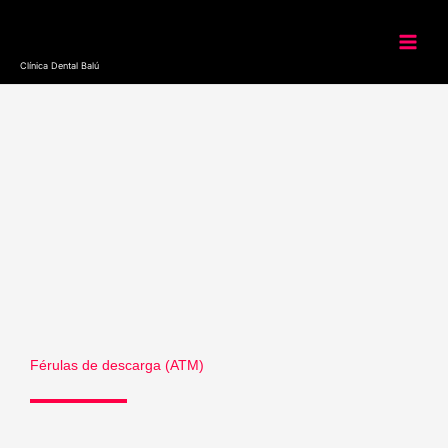
Ir
al
contenido
Clínica Dental Balú
Férulas de descarga (ATM)