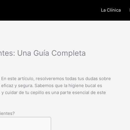
La Clínica
entes: Una Guía Completa
a! En este artículo, resolveremos todas tus dudas sobre
eficaz y segura. Sabemos que la higiene bucal es
y cuidar de tu cepillo es una parte esencial de este
dientes?