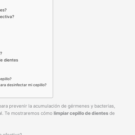
tes?
fectiva?
e?
de dientes
epillo?
ara desinfectar mi cepillo?
 para prevenir la acumulación de gérmenes y bacterias,
cal. Te mostraremos cómo
limpiar cepillo de dientes
de
a efectiva?