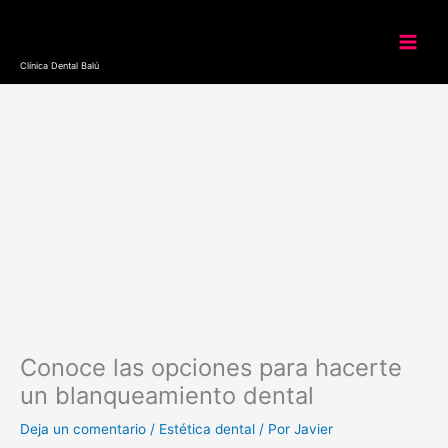
Ir
al
contenido
Clínica Dental Balú
Conoce las opciones para hacerte
un blanqueamiento dental
Deja un comentario
/
Estética dental
/ Por
Javier