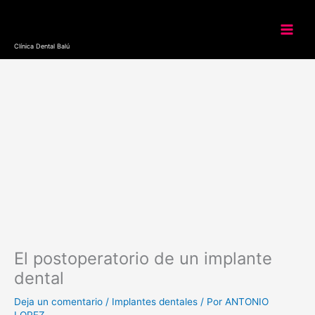
Ir
al
contenido
Clínica Dental Balú
El postoperatorio de un implante
dental
Deja un comentario
/
Implantes dentales
/ Por
ANTONIO