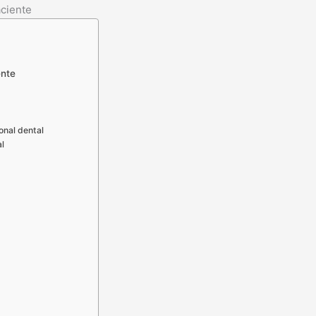
aciente
ente
onal dental
al