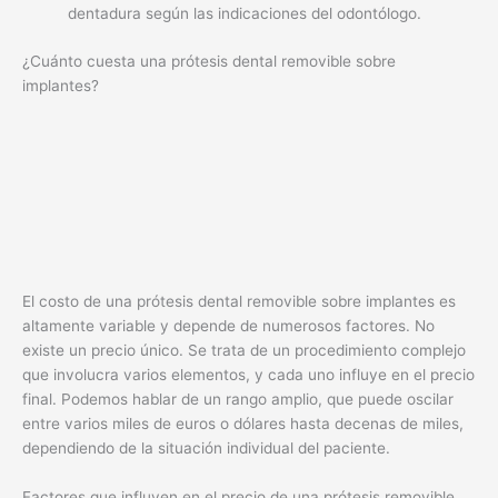
dentadura según las indicaciones del odontólogo.
¿Cuánto cuesta una prótesis dental removible sobre
implantes?
El costo de una prótesis dental removible sobre implantes es
altamente variable y depende de numerosos factores. No
existe un precio único. Se trata de un procedimiento complejo
que involucra varios elementos, y cada uno influye en el precio
final. Podemos hablar de un rango amplio, que puede oscilar
entre varios miles de euros o dólares hasta decenas de miles,
dependiendo de la situación individual del paciente.
Factores que influyen en el precio de una prótesis removible
sobre implantes
El precio final se ve afectado por una serie de factores
interrelacionados.
El número de implantes necesarios
es
crucial; cuantos más implantes se requieran para una fijación
estable, mayor será el costo. La complejidad de la cirugía
también juega un papel importante; cirugías más intrincadas,