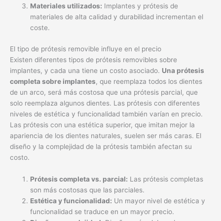
implantes, y cada una tiene un costo asociado.
Una prótesis
completa sobre implantes
, que reemplaza todos los dientes
de un arco, será más costosa que una prótesis parcial, que
solo reemplaza algunos dientes. Las prótesis con diferentes
niveles de estética y funcionalidad también varían en precio.
Las prótesis con una estética superior, que imitan mejor la
apariencia de los dientes naturales, suelen ser más caras. El
diseño y la complejidad de la prótesis también afectan su
costo.
Prótesis completa vs. parcial:
Las prótesis completas
son más costosas que las parciales.
Estética y funcionalidad:
Un mayor nivel de estética y
funcionalidad se traduce en un mayor precio.
Diseño y complejidad:
Diseños más elaborados
incrementan el coste de fabricación.
Ubicación geográfica y clínica dental
La ubicación geográfica
juega un papel relevante en el precio.
Las clínicas dentales situadas en áreas con un mayor costo de
vida suelen cobrar más por sus servicios.
El prestigio y la