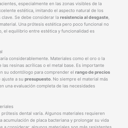
cientes, especialmente en las zonas visibles de la
elente estética, imitando el aspecto natural de los
 clave. Se debe considerar la
resistencia al desgaste
,
material. Una prótesis estética pero poco funcional no
, el equilibrio entre estética y funcionalidad es
al
varía considerablemente. Materiales como el oro o la
 las resinas acrílicas o el metal base. Es importante
con su odontólogo para comprender el
rango de precios
e ajuste a su
presupuesto
. No siempre el material más
 en una evaluación completa de las necesidades
eriales
 prótesis dental varía. Algunos materiales requieren
la acumulación de placa bacteriana y prolongar su vida
e a considerar; algunos materiales son más resistentes