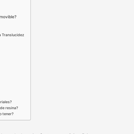
emovible?
s
a Translucidez
riales?
 de resina?
o tener?
?