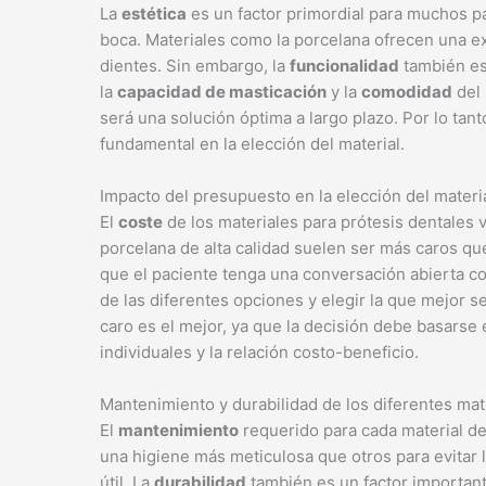
La
estética
es un factor primordial para muchos pa
boca. Materiales como la porcelana ofrecen una exc
dientes. Sin embargo, la
funcionalidad
también es
la
capacidad de masticación
y la
comodidad
del 
será una solución óptima a largo plazo. Por lo tanto
fundamental en la elección del material.
Impacto del presupuesto en la elección del materi
El
coste
de los materiales para prótesis dentales 
porcelana de alta calidad suelen ser más caros que
que el paciente tenga una conversación abierta 
de las diferentes opciones y elegir la que mejor s
caro es el mejor, ya que la decisión debe basarse
individuales y la relación costo-beneficio.
Mantenimiento y durabilidad de los diferentes mat
El
mantenimiento
requerido para cada material de
una higiene más meticulosa que otros para evitar 
útil. La
durabilidad
también es un factor important