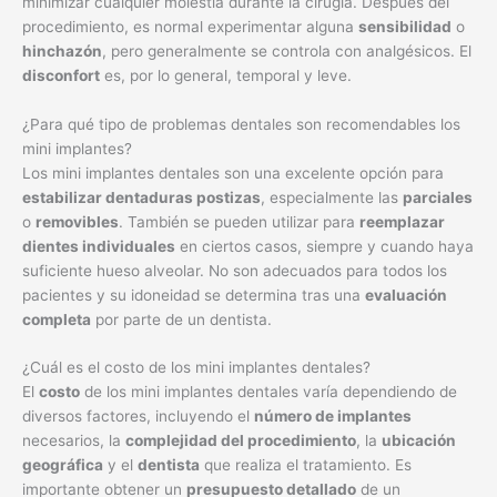
minimizar cualquier molestia durante la cirugía. Después del
procedimiento, es normal experimentar alguna
sensibilidad
o
hinchazón
, pero generalmente se controla con analgésicos. El
disconfort
es, por lo general, temporal y leve.
¿Para qué tipo de problemas dentales son recomendables los
mini implantes?
Los mini implantes dentales son una excelente opción para
estabilizar dentaduras postizas
, especialmente las
parciales
o
removibles
. También se pueden utilizar para
reemplazar
dientes individuales
en ciertos casos, siempre y cuando haya
suficiente hueso alveolar. No son adecuados para todos los
pacientes y su idoneidad se determina tras una
evaluación
completa
por parte de un dentista.
¿Cuál es el costo de los mini implantes dentales?
El
costo
de los mini implantes dentales varía dependiendo de
diversos factores, incluyendo el
número de implantes
necesarios, la
complejidad del procedimiento
, la
ubicación
geográfica
y el
dentista
que realiza el tratamiento. Es
importante obtener un
presupuesto detallado
de un