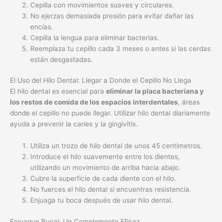
El Uso del Hilo Dental: Llegar a Donde el Cepillo No Llega
El hilo dental es esencial para
eliminar la placa bacteriana y
los restos de comida de los espacios interdentales
, áreas
donde el cepillo no puede llegar. Utilizar hilo dental diariamente
ayuda a prevenir la caries y la gingivitis.
Utiliza un trozo de hilo dental de unos 45 centímetros.
Introduce el hilo suavemente entre los dientes,
utilizando un movimiento de arriba hacia abajo.
Cubre la superficie de cada diente con el hilo.
No fuerces el hilo dental si encuentras resistencia.
Enjuaga tu boca después de usar hilo dental.
Enjuague Bucal: Un Complemento Eficaz
El enjuague bucal puede ser un complemento útil a tu rutina
diaria de higiene bucal.
Existen diferentes tipos de enjuagues
bucales
, algunos con flúor para fortalecer el esmalte dental, y
otros con propiedades antibacterianas para combatir la
gingivitis.