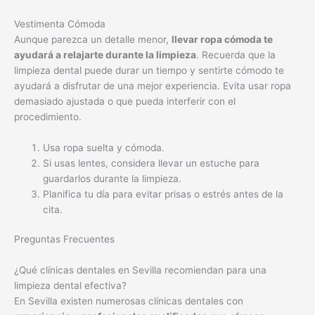
demasiado ajustada o que pueda interferir con el
procedimiento.
Usa ropa suelta y cómoda.
Si usas lentes, considera llevar un estuche para
guardarlos durante la limpieza.
Planifica tu día para evitar prisas o estrés antes de la
cita.
Preguntas Frecuentes
¿Qué clínicas dentales en Sevilla recomiendan para una
limpieza dental efectiva?
En Sevilla existen numerosas clínicas dentales con
experiencia
y
profesionales cualificados
que ofrecen
limpiezas dentales efectivas. Para encontrar la clínica ideal, te
recomendamos buscar referencias, consultar opiniones online
y comparar precios y servicios. Es importante comprobar que
la clínica utilice
tecnología moderna
y ofrezca un
plan de
tratamiento personalizado
adaptado a tus necesidades