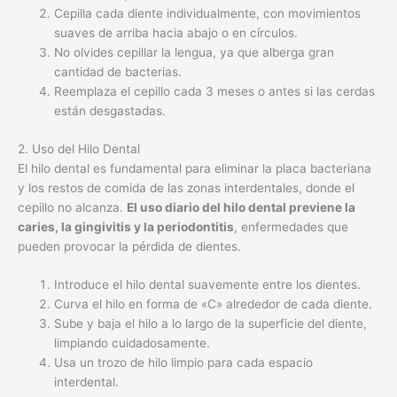
2. Uso del Hilo Dental
El hilo dental es fundamental para eliminar la placa bacteriana
y los restos de comida de las zonas interdentales, donde el
cepillo no alcanza.
El uso diario del hilo dental previene la
caries, la gingivitis y la periodontitis
, enfermedades que
pueden provocar la pérdida de dientes.
Introduce el hilo dental suavemente entre los dientes.
Curva el hilo en forma de «C» alrededor de cada diente.
Sube y baja el hilo a lo largo de la superficie del diente,
limpiando cuidadosamente.
Usa un trozo de hilo limpio para cada espacio
interdental.
3. Enjuague Bucal
El enjuague bucal complementa el cepillado y el uso del hilo
dental. Existen diferentes tipos de enjuagues bucales, algunos
con flúor para fortalecer el esmalte y prevenir la caries, y otros
con propiedades antisépticas para combatir las bacterias.
Su