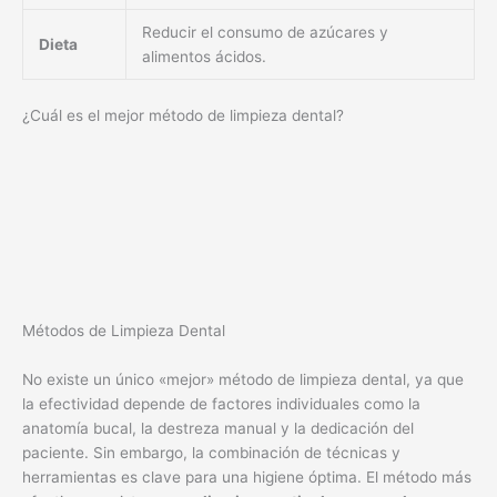
Reducir el consumo de azúcares y
Dieta
alimentos ácidos.
¿Cuál es el mejor método de limpieza dental?
Métodos de Limpieza Dental
No existe un único «mejor» método de limpieza dental, ya que
la efectividad depende de factores individuales como la
anatomía bucal, la destreza manual y la dedicación del
paciente. Sin embargo, la combinación de técnicas y
herramientas es clave para una higiene óptima. El método más
efectivo consiste en una
limpieza meticulosa y regular
que
combine el cepillado, el uso de hilo dental y enjuagues bucales,
junto con visitas periódicas al dentista para limpiezas
profesionales. La clave está en la constancia y la correcta
técnica en cada paso.