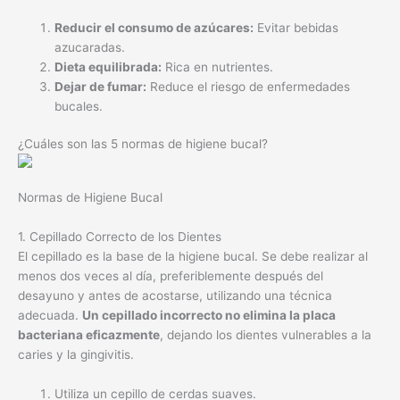
¿Cuáles son las 5 normas de higiene bucal?
Normas de Higiene Bucal
1. Cepillado Correcto de los Dientes
El cepillado es la base de la higiene bucal. Se debe realizar al
menos dos veces al día, preferiblemente después del
desayuno y antes de acostarse, utilizando una técnica
adecuada.
Un cepillado incorrecto no elimina la placa
bacteriana eficazmente
, dejando los dientes vulnerables a la
caries y la gingivitis.
Utiliza un cepillo de cerdas suaves.
Cepilla cada diente individualmente, con movimientos
suaves de arriba hacia abajo o en círculos.
No olvides cepillar la lengua, ya que alberga gran
cantidad de bacterias.
Reemplaza el cepillo cada 3 meses o antes si las cerdas
están desgastadas.