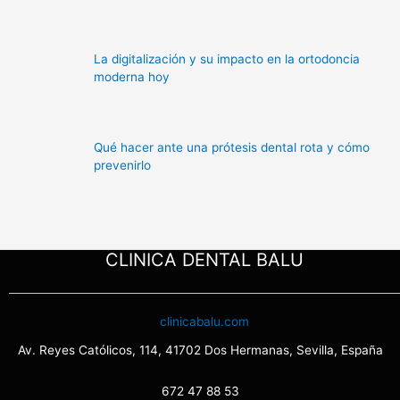
Qué hacer ante una prótesis dental rota y cómo
prevenirlo
CLINICA DENTAL BALU
clinicabalu.com
Av. Reyes Católicos, 114, 41702 Dos Hermanas, Sevilla, España
672 47 88 53
Aviso Legal
Política Cookies
Política Privacidad