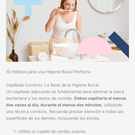
10 Hábitos para una Higiene Bucal Perfecta
Cepillado Correcto: La Base de la Higiene Bucal
Un cepillado adecuado es fundamental para eliminar la placa
bacteriana y los restos de comida.
Debes cepillarte al menos
dos veces al día, durante al menos dos minutos
, utilizando
una técnica correcta. Recuerda prestar atención a todas las
superficies de los dientes, incluyendo las encías.
Utiliza un cepillo de cerdas suaves.
Cepilla con movimientos suaves y circulares.
No ejerzas demasiada presión para evitar dañar las
encías.
Cepilla la lengua para eliminar bacterias.
Reemplaza tu cepillo cada 3 meses o antes si las cerdas
están desgastadas.