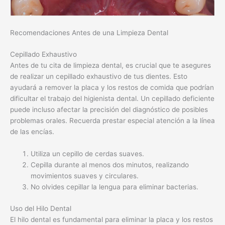
de realizar un cepillado exhaustivo de tus dientes. Esto
ayudará a remover la placa y los restos de comida que podrían
dificultar el trabajo del higienista dental. Un cepillado deficiente
puede incluso afectar la precisión del diagnóstico de posibles
problemas orales. Recuerda prestar especial atención a la línea
de las encías.
Utiliza un cepillo de cerdas suaves.
Cepilla durante al menos dos minutos, realizando
movimientos suaves y circulares.
No olvides cepillar la lengua para eliminar bacterias.
Uso del Hilo Dental
El hilo dental es fundamental para eliminar la placa y los restos
de comida de entre los dientes, áreas que el cepillo no alcanza.
La limpieza interdental es tan importante como el cepillado
,
ya que la acumulación de placa en estas zonas puede llevar a
la formación de caries y enfermedades periodontales. Si tienes
dificultad para usar el hilo dental, consulta a tu dentista sobre
otras opciones como los cepillos interdentales.