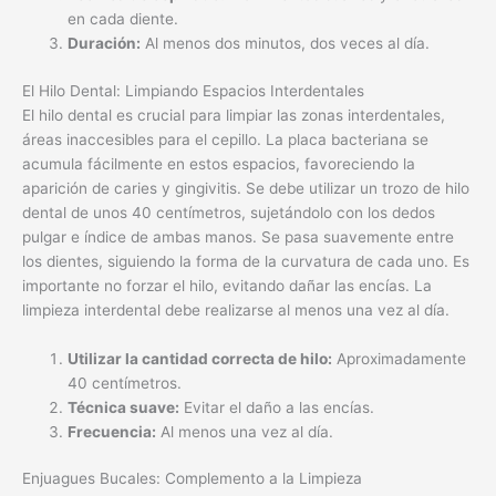
acumula fácilmente en estos espacios, favoreciendo la
aparición de caries y gingivitis. Se debe utilizar un trozo de hilo
dental de unos 40 centímetros, sujetándolo con los dedos
pulgar e índice de ambas manos. Se pasa suavemente entre
los dientes, siguiendo la forma de la curvatura de cada uno. Es
importante no forzar el hilo, evitando dañar las encías. La
limpieza interdental debe realizarse al menos una vez al día.
Utilizar la cantidad correcta de hilo:
Aproximadamente
40 centímetros.
Técnica suave:
Evitar el daño a las encías.
Frecuencia:
Al menos una vez al día.
Enjuagues Bucales: Complemento a la Limpieza
Los enjuagues bucales pueden ser un complemento útil, pero
nunca deben sustituir al cepillado y el uso del hilo dental.
Existen diferentes tipos de enjuagues, algunos con flúor para
fortalecer el esmalte, otros con agentes antibacterianos para
combatir la placa y la gingivitis. Es importante seguir las
indicaciones del fabricante en cuanto a la cantidad y la