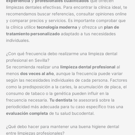
individuales.
¿Con qué frecuencia debo realizarme una limpieza dental
profesional en Sevilla?
Se recomienda realizar una
limpieza dental profesional
al
menos
dos veces al año
, aunque la frecuencia puede variar
según las necesidades individuales de cada persona. Factores
como la predisposición a la caries, la acumulación de placa, el
consumo de tabaco o la genética pueden influir en la
frecuencia necesaria.
Tu dentista
te asesorará sobre la
periodicidad más adecuada para tu caso específico tras una
evaluación completa
de tu salud bucodental.
¿Qué debo hacer para mantener una buena higiene dental
entre limpiezas profesionales?
Para mantener una
buena salud bucodental
entre limpiezas
profesionales, es fundamental seguir una
rigurosa higiene
diaria
. Esto implica cepillarse los dientes al menos
dos veces
al día
con una pasta dental con flúor, durante al menos
dos
minutos
, utilizando una técnica adecuada. Además, es crucial
usar
seda dental
a diario para eliminar la placa y los restos de