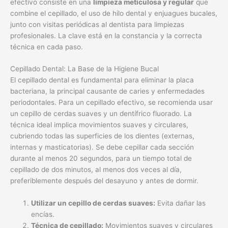
Cepillado Dental: La Base de la Higiene Bucal
El cepillado dental es fundamental para eliminar la placa
bacteriana, la principal causante de caries y enfermedades
periodontales. Para un cepillado efectivo, se recomienda usar
un cepillo de cerdas suaves y un dentífrico fluorado. La
técnica ideal implica movimientos suaves y circulares,
cubriendo todas las superficies de los dientes (externas,
internas y masticatorias). Se debe cepillar cada sección
durante al menos 20 segundos, para un tiempo total de
cepillado de dos minutos, al menos dos veces al día,
preferiblemente después del desayuno y antes de dormir.
Utilizar un cepillo de cerdas suaves:
Evita dañar las
encías.
Técnica de cepillado:
Movimientos suaves y circulares
en cada diente.
Duración:
Al menos dos minutos, dos veces al día.
El Hilo Dental: Limpiando Espacios Interdentales
El hilo dental es crucial para limpiar las zonas interdentales,
áreas inaccesibles para el cepillo. La placa bacteriana se