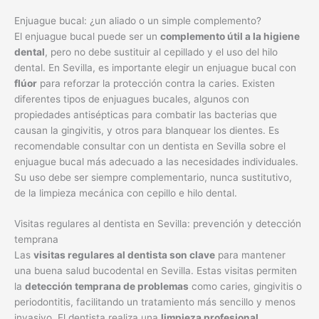
Enjuague bucal: ¿un aliado o un simple complemento?
El enjuague bucal puede ser un
complemento útil a la higiene
dental
, pero no debe sustituir al cepillado y el uso del hilo
dental. En Sevilla, es importante elegir un enjuague bucal con
flúor
para reforzar la protección contra la caries. Existen
diferentes tipos de enjuagues bucales, algunos con
propiedades antisépticas para combatir las bacterias que
causan la gingivitis, y otros para blanquear los dientes. Es
recomendable consultar con un dentista en Sevilla sobre el
enjuague bucal más adecuado a las necesidades individuales.
Su uso debe ser siempre complementario, nunca sustitutivo,
de la limpieza mecánica con cepillo e hilo dental.
Visitas regulares al dentista en Sevilla: prevención y detección
temprana
Las
visitas regulares al dentista son clave
para mantener
una buena salud bucodental en Sevilla. Estas visitas permiten
la
detección temprana de problemas
como caries, gingivitis o
periodontitis, facilitando un tratamiento más sencillo y menos
invasivo. El dentista realiza una
limpieza profesional
,