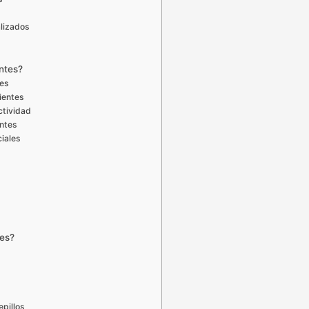
alizados
entes?
tes
dientes
ctividad
entes
iales
tes?
epillos