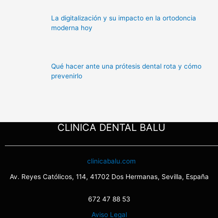
La digitalización y su impacto en la ortodoncia
moderna hoy
Qué hacer ante una prótesis dental rota y cómo
prevenirlo
CLINICA DENTAL BALU
clinicabalu.com
Av. Reyes Católicos, 114, 41702 Dos Hermanas, Sevilla, España
672 47 88 53
Aviso Legal