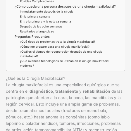
Posibles Complicaciones
¿Cómo queda una persona después de una cirugía maxilofacial?
Inmediatamente después de la cirugía
En la primera semana
Entre la primera y la octava semana
Después de las ocho semanas
Resultados a largo plazo
Preguntas Frecuentes
¿Qué tipos de problemas trata la cirugía maxilofacial?
¿Cómo me preparo para una cirugía maxilofacial?
¿Cuál es el tiempo de recuperación después de una cirugía
maxilofacial?
¿Qué avances tecnológicos se utilizan en la cirugía maxilofacial
moderna?
¿Qué es la Cirugía Maxilofacial?
La cirugía maxilofacial es una especialidad quirúrgica que se
centra en el
diagnóstico
,
tratamiento
y
rehabilitación
de las
patologías que afectan a la cara, la boca, las mandíbulas y la
región cervical. Esto incluye una amplia gama de problemas,
desde traumatismos faciales (fracturas de mandíbula,
pómulos, etc.) hasta anomalías congénitas (como labio
leporino o paladar hendido), tumores, infecciones, problemas
de articulación temporomandibular (ATM) y reconstrucción