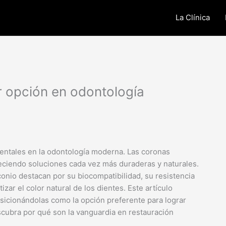
La Clínica
r opción en odontología
amentales en la odontología moderna. Las coronas
reciendo soluciones cada vez más duraderas y naturales.
conio destacan por su biocompatibilidad, su resistencia
ar el color natural de los dientes. Este artículo
osicionándolas como la opción preferente para lograr
escubra por qué son la vanguardia en restauración