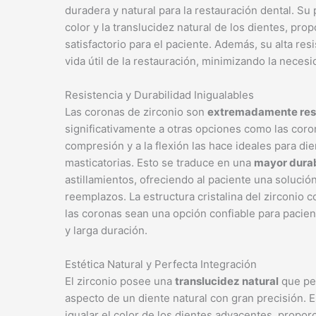
duradera y natural para la restauración dental. Su
color y la translucidez natural de los dientes, p
satisfactorio para el paciente. Además, su alta resi
vida útil de la restauración, minimizando la neces
Resistencia y Durabilidad Inigualables
Las coronas de zirconio son
extremadamente res
significativamente a otras opciones como las corona
compresión y a la flexión las hace ideales para d
masticatorias. Esto se traduce en una
mayor durab
astillamientos, ofreciendo al paciente una soluci
reemplazos. La estructura cristalina del zirconio 
las coronas sean una opción confiable para pacien
y larga duración.
Estética Natural y Perfecta Integración
El zirconio posee una
translucidez natural
que per
aspecto de un diente natural con gran precisión. 
igualar el color de los dientes adyacentes, propo