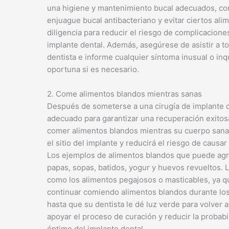
una higiene y mantenimiento bucal adecuados, como
enjuague bucal antibacteriano y evitar ciertos ali
diligencia para reducir el riesgo de complicacione
implante dental. Además, asegúrese de asistir a t
dentista e informe cualquier síntoma inusual o in
oportuna si es necesario.
2. Come alimentos blandos mientras sanas
Después de someterse a una cirugía de implante d
adecuado para garantizar una recuperación exitos
comer alimentos blandos mientras su cuerpo sana
el sitio del implante y reducirá el riesgo de causar
Los ejemplos de alimentos blandos que puede agre
papas, sopas, batidos, yogur y huevos revueltos. L
como los alimentos pegajosos o masticables, ya q
continuar comiendo alimentos blandos durante los
hasta que su dentista le dé luz verde para volver 
apoyar el proceso de curación y reducir la probabi
óptimo del implante dental.