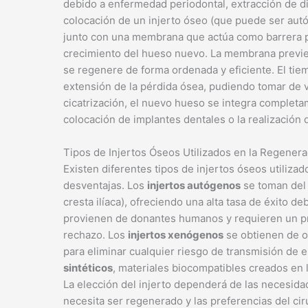
debido a enfermedad periodontal, extracción de die
colocación de un injerto óseo (que puede ser autó
junto con una membrana que actúa como barrera par
crecimiento del hueso nuevo. La membrana previen
se regenere de forma ordenada y eficiente. El tie
extensión de la pérdida ósea, pudiendo tomar de 
cicatrización, el nuevo hueso se integra completa
colocación de implantes dentales o la realización 
Tipos de Injertos Óseos Utilizados en la Regenera
Existen diferentes tipos de injertos óseos utiliza
desventajas. Los
injertos autógenos
se toman del 
cresta ilíaca), ofreciendo una alta tasa de éxito de
provienen de donantes humanos y requieren un pr
rechazo. Los
injertos xenógenos
se obtienen de o
para eliminar cualquier riesgo de transmisión de
sintéticos
, materiales biocompatibles creados en l
La elección del injerto dependerá de las necesida
necesita ser regenerado y las preferencias del cir