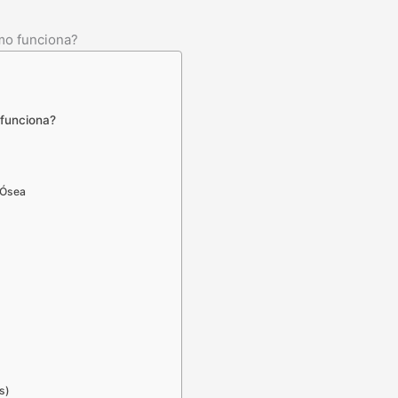
mo funciona?
funciona?
 Ósea
es)