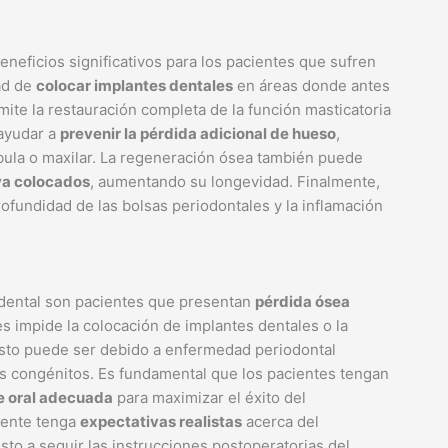
neficios significativos para los pacientes que sufren
dad de
colocar implantes dentales
en áreas donde antes
rmite la restauración completa de la función masticatoria
 ayudar a
prevenir la pérdida adicional de hueso
,
bula o maxilar. La regeneración ósea también puede
 ya colocados
, aumentando su longevidad. Finalmente,
rofundidad de las bolsas periodontales y la inflamación
 dental son pacientes que presentan
pérdida ósea
es impide la colocación de implantes dentales o la
 Esto puede ser debido a enfermedad periodontal
os congénitos. Es fundamental que los pacientes tengan
e oral adecuada
para maximizar el éxito del
iente tenga
expectativas realistas
acerca del
sto a seguir las instrucciones postoperatorias del