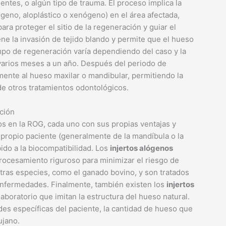
ntes, o algún tipo de trauma. El proceso implica la
geno, aloplástico o xenógeno) en el área afectada,
a proteger el sitio de la regeneración y guiar el
e la invasión de tejido blando y permite que el hueso
mpo de regeneración varía dependiendo del caso y la
varios meses a un año. Después del periodo de
mente al hueso maxilar o mandibular, permitiendo la
de otros tratamientos odontológicos.
ción
dos en la ROG, cada uno con sus propias ventajas y
propio paciente (generalmente de la mandíbula o la
bido a la biocompatibilidad. Los
injertos alógenos
ocesamiento riguroso para minimizar el riesgo de
tras especies, como el ganado bovino, y son tratados
 enfermedades. Finalmente, también existen los
injertos
aboratorio que imitan la estructura del hueso natural.
des específicas del paciente, la cantidad de hueso que
ujano.