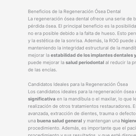
Beneficios de la Regeneración Ósea Dental
La regeneración ósea dental ofrece una serie de be
pérdida ósea. El principal beneficio es la posibili
no era posible debido a la falta de hueso. Esto pe
y la estética de la sonrisa. Además, la ROG puede
manteniendo la integridad estructural de la mandí
mejorar la
estabilidad de los implantes dentales
puede mejorar la
salud periodontal
al reducir la p
de las encías.
Candidatos Ideales para la Regeneración Ósea
Los candidatos ideales para la regeneración ósea
significativa
en la mandíbula o el maxilar, lo que l
realización de otros tratamientos restauradores.
avanzada, extracción de dientes, trauma o defect
una
buena salud general
y mantengan una
higien
procedimiento. Además, es importante que el pac
procedimiento y sus resultados, y que esté dispue