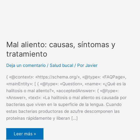
Mal aliento: causas, síntomas y
tratamiento
Deja un comentario
/
Salud bucal
/ Por
Javier
{ «@context»: «https://schema.org/», «@type»: «FAQPage»,
«mainEntity»: [ { «@type»: «Question», «name»: «¿Qué es la
halitosis o mal aliento?», «acceptedAnswer»: { «@type»:
«Answer», «text»: «La halitosis o mal aliento es causada por
bacterias que viven en la superficie de la lengua. Cuando
estas bacterias productoras de azufre descomponen las
proteínas rápidamente y liberan […]
Leer más »