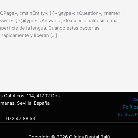
AQPage», «mainEntity»: [ { «@type»: «Question», «name»:
swer»: { «@type»: «Answer», «text»: «La halitosis o mal
uperficie de la lengua. Cuando estas bacterias
rápidamente y liberan […]
s Católicos, 114, 41702 Dos
Av
manas, Sevilla, España
Polític
Política 
672 47 88 53
Copyright © 2026 Clínica Dental Balú