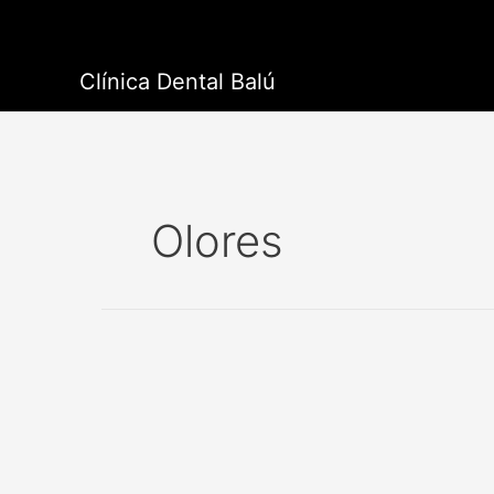
Ir
al
contenido
Clínica Dental Balú
Olores
Mal
aliento:
causas,
síntomas
y
tratamiento