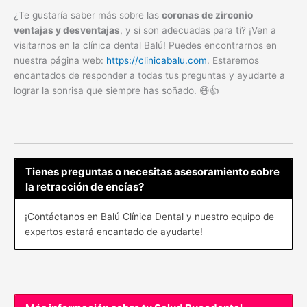
¿Te gustaría saber más sobre las
coronas de zirconio
ventajas y desventajas
, y si son adecuadas para ti? ¡Ven a
visitarnos en la clínica dental Balú! Puedes encontrarnos en
nuestra página web:
https://clinicabalu.com
. Estaremos
encantados de responder a todas tus preguntas y ayudarte a
lograr la sonrisa que siempre has soñado. 😄👍
Tienes preguntas o necesitas asesoramiento sobre
la retracción de encías?
¡Contáctanos en Balú Clínica Dental y nuestro equipo de
expertos estará encantado de ayudarte!