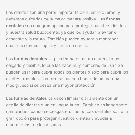
Los
d
ient
es
son
un
a
part
e
important
e
de
nu
estro
c
uer
po
,
y
deb
em
os
cu
id
arl
os
de
la
me
j
or
man
era
pos
ible
.
Las
fundas
dentales
son
un
a
gran
op
ci
ón
para
prote
ger
nu
est
ros
d
ient
es
y nuestra salud bucodental
,
ya
que
los
ay
ud
an
a
ev
itar
el
des
g
aste
y
la
rot
ura
.
T
amb
i
én
p
ued
en
ay
ud
ar
a
mant
ener
nu
est
ros
d
ient
es
limp
ios
y
lib
res
de
car
ies
.
Las
fundas dentales
se
p
ued
en
h
acer
de
un
material
m
uy
del
gado
y
flexible
,
lo
que
las
h
ace
m
uy
c
ó
mod
as
de
us
ar
.
Se
p
ued
en
us
ar
para
cub
rir
to
dos
los
d
ient
es
o
solo
para
cub
rir
los
d
ient
es
front
ales
.
T
amb
i
én
se
p
ued
en
h
acer
de
un
material
m
ás
gru
es
o
si
se
des
ea
un
a
mayor
prote
cci
ón
.
Las
fundas dentales
se
deb
en
limp
iar
di
ar
iam
ente
con
un
c
ep
illo
de
d
ient
es
y
un
en
ju
ague
bu
cal
.
T
amb
i
én
es
important
e
c
amb
i
arl
as
cu
ando
se
des
g
ast
en
.
Las
fund
as
dent
ales
son
un
a
gran
op
ci
ón
para
prote
ger
nu
est
ros
d
ient
es
y
ay
ud
ar
a
mant
ener
los
limp
ios
y
san
os
.