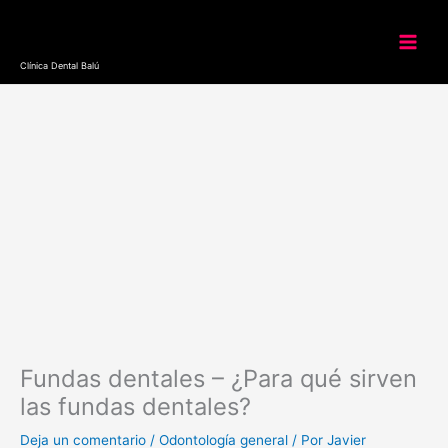
Ir
al
contenido
Clínica Dental Balú
Fundas dentales – ¿Para qué sirven
las fundas dentales?
Deja un comentario
/
Odontología general
/ Por
Javier