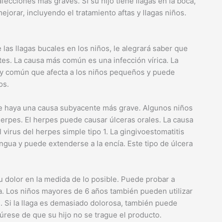
fecciones más graves. Si su hijo tiene llagas en la boca,
orar, incluyendo el tratamiento aftas y llagas niños.
 las llagas bucales en los niños, le alegrará saber que
es. La causa más común es una infección vírica. La
y común que afecta a los niños pequeños y puede
os.
 que haya una causa subyacente más grave. Algunos niños
herpes. El herpes puede causar úlceras orales. La causa
 virus del herpes simple tipo 1. La gingivoestomatitis
ngua y puede extenderse a la encía. Este tipo de úlcera
 su dolor en la medida de lo posible. Puede probar a
da. Los niños mayores de 6 años también pueden utilizar
. Si la llaga es demasiado dolorosa, también puede
gúrese de que su hijo no se trague el producto.