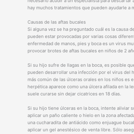
necesario acudir a un especialista para descartar a
hay muchos tratamientos que pueden ayudarle a mej
Causas de las aftas bucales
Si alguna vez se ha preguntado cuál es la causa de
pueden estar provocadas por varias cosas diferent
enfermedad de manos, pies y boca es un virus mu
provocar brotes de aftas bucales en niños de 2 añ
Si su hijo sufre de llagas en la boca, es posible
pueden desarrollar una infección por el virus del 
más común de las úlceras orales en los niños es el
herpética aparece como una úlcera afilada en la le
suele curarse sin dejar cicatrices en 18 días.
Si su hijo tiene úlceras en la boca, intente aliviar
aplicar un paño caliente o hielo en la zona afecta
una cucharadita de antiácido como enjuague bucal
aplicar un gel anestésico de venta libre. Sólo ase