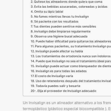
2. Quítese los alineadores donde quiera que coma
3. Evita las bebidas azucaradas, coloreadas y ácidas
4. Omita su lápiz labial
5. No fumes mientras llevas tu Invisalign
6. Sé paciente con los resultados
7. Tus dientes pueden sentirse más sensibles
8. Invisalign debe limpiarse regularmente
9. Observa una higiene bucal adecuada
10. Puede haber dificultad para quitarse los alineadores
11. Para algunos pacientes, su tratamiento Invisalign p
12. Invisalign puede afectar su habla
13. Los tratamientos de ortodoncia nunca son indoloros
14. Puede que Invisalign no sea el tratamiento ideal para
15. Invisalign puede actuar como blanqueador de dient
16. Invisalign es para todas las edades
17. El costo de Invisalign varía
18. Uso de retenedores después del tratamiento Invisal
19. Todavía puedes salir y besarte
20-. Elija el proveedor de Invisalign adecuado
Un Invisalign es un alineador alternativo a los fr
termoplástico (plástico especial biocompatible ). 