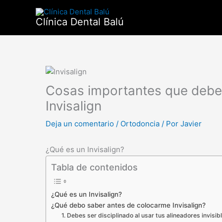
Ir
al
Clínica Dental Balú
contenido
Cosas importantes que debe 
Invisalign
Deja un comentario
/
Ortodoncia
/ Por
Javier
¿Qué es un Invisalign?
Tabla de contenidos
¿Qué es un Invisalign?
¿Qué debo saber antes de colocarme Invisalign?
1. Debes ser disciplinado al usar tus alineadores invisib