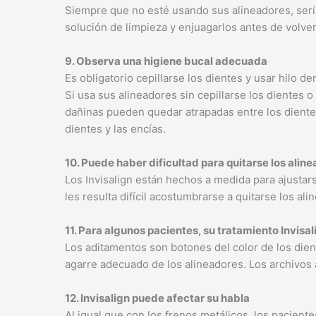
Siempre que no esté usando sus alineadores, serí
solución de limpieza y enjuagarlos antes de volver
9. Observa una higiene bucal adecuada
Es obligatorio cepillarse los dientes y usar hilo d
Si usa sus alineadores sin cepillarse los dientes o
dañinas pueden quedar atrapadas entre los dientes
dientes y las encías.
10. Puede haber dificultad para quitarse los alin
Los Invisalign están hechos a medida para ajustar
les resulta difícil acostumbrarse a quitarse los al
11. Para algunos pacientes, su tratamiento Invisa
Los aditamentos son botones del color de los dien
agarre adecuado de los alineadores. Los archivos 
12. Invisalign puede afectar su habla
Al igual que con los frenos metálicos, los pacien