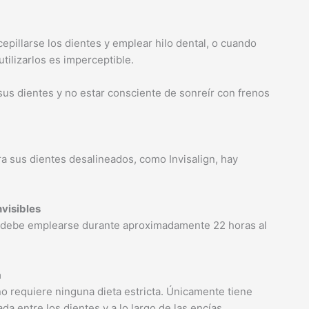
cepillarse los dientes y emplear hilo dental, o cuando
tilizarlos es imperceptible.
sus dientes y no estar consciente de sonreír con frenos
a sus dientes desalineados, como Invisalign, hay
nvisibles
lign debe emplearse durante aproximadamente 22 horas al
a
o requiere ninguna dieta estricta. Únicamente tiene
a entre los dientes y a lo largo de las encías.