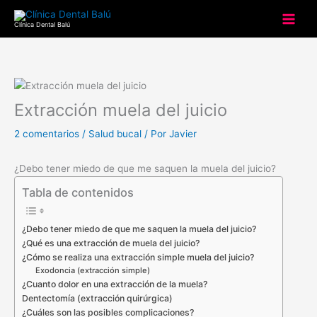
Ir
al
Clínica Dental Balú
contenido
Extracción muela del juicio
2 comentarios
/
Salud bucal
/ Por
Javier
¿Debo tener miedo de que me saquen la muela del juicio?
Tabla de contenidos
¿Debo tener miedo de que me saquen la muela del juicio?
¿Qué es una extracción de muela del juicio?
¿Cómo se realiza una extracción simple muela del juicio?
Exodoncia (extracción simple)
¿Cuanto dolor en una extracción de la muela?
Dentectomía (extracción quirúrgica)
¿Cuáles son las posibles complicaciones?