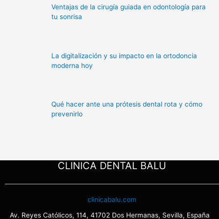
Ventajas de la cirugía guiada en odontología para
tu sonrisa
La digitalización y su impacto en la ortodoncia
moderna hoy
Qué hacer ante una prótesis dental rota y cómo
prevenirlo
CLINICA DENTAL BALU
clinicabalu.com
Av. Reyes Católicos, 114, 41702 Dos Hermanas, Sevilla, España